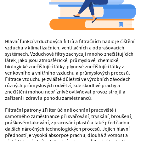
Hlavní funkcí vzduchových filtrů a filtračních hadic je čištění
vzduchu v klimatizačních, ventilačních a odprašovacích
systémech. Vzduchové filtry zachycují mnoho znečišťujících
látek, jako jsou atmosférické, průmyslové, chemické,
biologické znečišťující látky, plynové znečišťující látky z
venkovního a vnitřního vzduchu a průmyslových procesů.
Filtrace vzduchu je zvláště důležitá ve výrobních závodech
různých průmyslových odvětví, kde škodlivé prachy a
znečištění mohou nepříznivě ovlivňovat provoz strojů a
zařízení i zdraví a pohodu zaměstnanců.
Filtrační patrony 1Filter účinně ochrání pracoviště i
samotného zaměstnance při svařování, tryskání, broušení,
práškovém lakování, zpracování plastů a také před řadou
dalších náročných technologických procesů. Jejich hlavní
předností je vysoká absorpce prachu, dlouhá životnost a