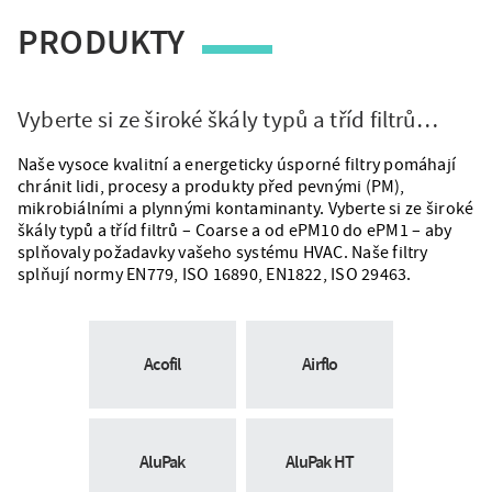
PRODUKTY
Vyberte si ze široké škály typů a tříd filtrů…
Naše vysoce kvalitní a energeticky úsporné filtry pomáhají
chránit lidi, procesy a produkty před pevnými (PM),
mikrobiálními a plynnými kontaminanty. Vyberte si ze široké
škály typů a tříd filtrů – Coarse a od ePM10 do ePM1 – aby
splňovaly požadavky vašeho systému HVAC. Naše filtry
splňují normy EN779, ISO 16890, EN1822, ISO 29463.
Mozaika
Acofil
Airflo
AluPak
AluPak HT