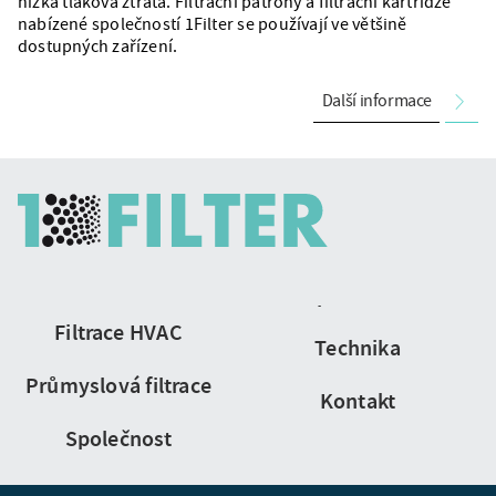
nízká tlaková ztráta. Filtrační patrony a filtrační kartridže
nabízené společností 1Filter se používají ve většině
dostupných zařízení.
Další informace
Navigace
Filtrace HVAC
na
Technika
stránce
Průmyslová filtrace
Kontakt
Společnost