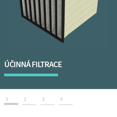
ÚČINNÁ FILTRACE
1
2
3
4