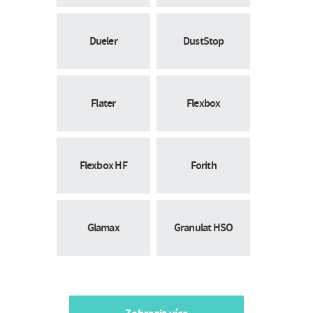
Dueler
DustStop
Flater
Flexbox
Flexbox HF
Forith
Glamax
Granulat HSO