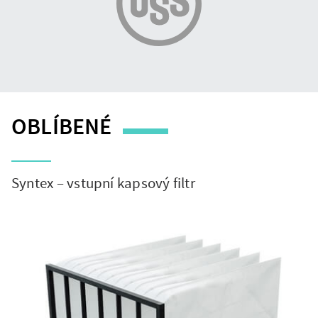
OBLÍBENÉ
Lista
Timer
realizacji
Syntex – vstupní kapsový filtr