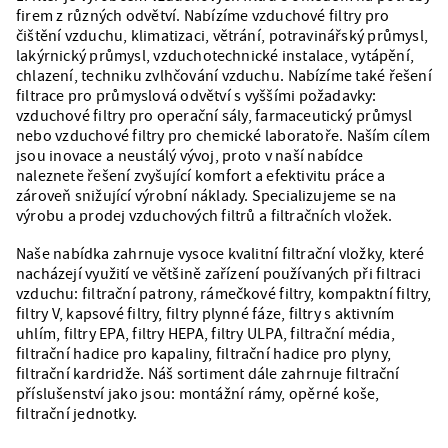
firem z různých odvětví. Nabízíme vzduchové filtry pro
čištění vzduchu, klimatizaci, větrání, potravinářský průmysl,
lakýrnický průmysl, vzduchotechnické instalace, vytápění,
chlazení, techniku zvlhčování vzduchu. Nabízíme také řešení
filtrace pro průmyslová odvětví s vyššími požadavky:
vzduchové filtry pro operační sály, farmaceutický průmysl
nebo vzduchové filtry pro chemické laboratoře. Naším cílem
jsou inovace a neustálý vývoj, proto v naší nabídce
naleznete řešení zvyšující komfort a efektivitu práce a
zároveň snižující výrobní náklady. Specializujeme se na
výrobu a prodej vzduchových filtrů a filtračních vložek.
Naše nabídka zahrnuje vysoce kvalitní filtrační vložky, které
nacházejí využití ve většině zařízení používaných při filtraci
vzduchu: filtrační patrony, rámečkové filtry, kompaktní filtry,
filtry V, kapsové filtry, filtry plynné fáze, filtry s aktivním
uhlím, filtry EPA, filtry HEPA, filtry ULPA, filtrační média,
filtrační hadice pro kapaliny, filtrační hadice pro plyny,
filtrační kardridže. Náš sortiment dále zahrnuje filtrační
příslušenství jako jsou: montážní rámy, opěrné koše,
filtrační jednotky.