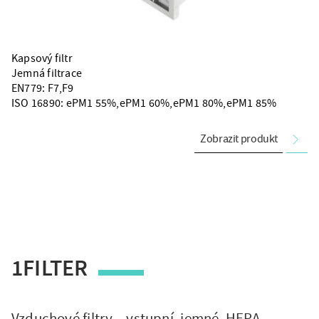
Kapsový filtr
Jemná filtrace
EN779: F7,F9
ISO 16890: ePM1 55%,ePM1 60%,ePM1 80%,ePM1 85%
Zobrazit produkt
Nawigacja
realizacji
1FILTER
Vzduchové filtry – vstupní, jemné, HEPA