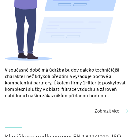
V současné době má údržba budov daleko techničtější
charakter než kdykoli předtím a vyžaduje poctivé a
kompetentní partnery. Úkolem firmy 1Filter je poskytovat
komplexní služby v oblasti filtrace vzduchu a zároveň
nabídnout našim zákazníkům přidanou hodnotu.
Zobrazit více
Klasifikace podle norem: EN 1822:2019, ISO