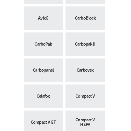
AvixG
CarboBlock
CarboPak
Carbopak II
Carbopanel
Carbovex
Celafox
Compact V
Compact V
Compact V GT
HEPA