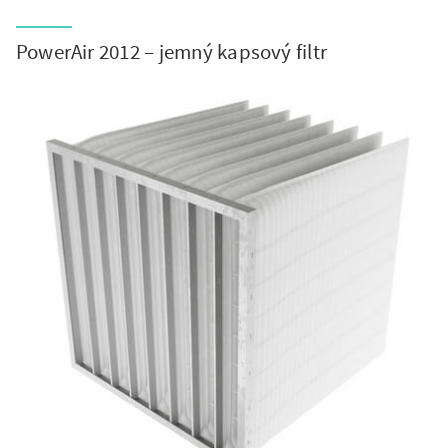
PowerAir 2012 – jemný kapsový filtr